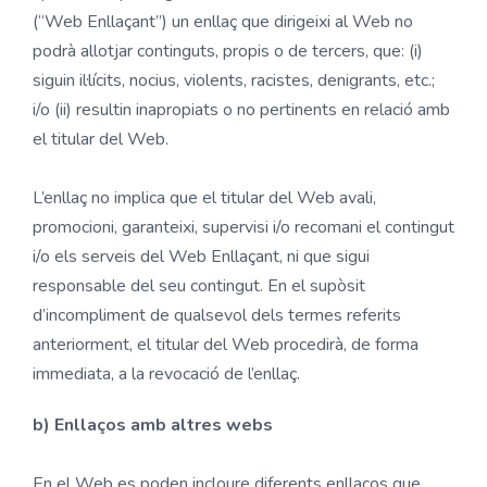
(“Web Enllaçant”) un enllaç que dirigeixi al Web no
podrà allotjar continguts, propis o de tercers, que: (i)
siguin il·lícits, nocius, violents, racistes, denigrants, etc.;
i/o (ii) resultin inapropiats o no pertinents en relació amb
el titular del Web.
L’enllaç no implica que el titular del Web avali,
promocioni, garanteixi, supervisi i/o recomani el contingut
i/o els serveis del Web Enllaçant, ni que sigui
responsable del seu contingut. En el supòsit
d’incompliment de qualsevol dels termes referits
anteriorment, el titular del Web procedirà, de forma
immediata, a la revocació de l’enllaç.
b) Enllaços amb altres webs
En el Web es poden incloure diferents enllaços que