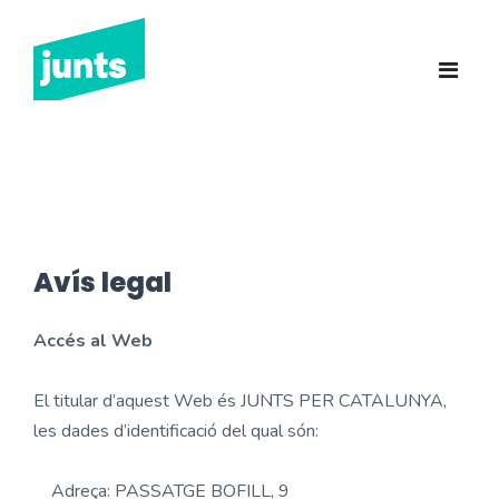
Junts Sant Feliu de
Guíxols
INICI
CANDIDATURA 2023
NOTÍCIES
Avís legal
BUTLLETINS
Accés al Web
INCIDÈNCIES
El titular d’aquest Web és JUNTS PER CATALUNYA,
CONTACTE
les dades d’identificació del qual són:
Adreça: PASSATGE BOFILL, 9