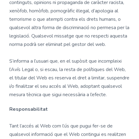
continguts, opinions ni propaganda de caràcter racista,
xenòfob, homòfob, pornogràfic il·legal, d’apologia al
terrorisme o que atempti contra els drets humans, o
qualsevol altra forma de discriminació no permesa per la
legislació. Qualsevol missatge que no respecti aquesta
norma podrà ser eliminat pel gestor del web.
S’informa a l’usuari que, en el supòsit que incompleixi
l’Avís Legal o, si escau, la resta de polítiques del Web,
el titular del Web es reserva el dret a limitar, suspendre
i/o finalitzar el seu accés al Web, adoptant qualsevol
mesura tècnica que sigui necessària a l’efecte.
Responsabilitat
Tant l’accés al Web com l’ús que pugui fer-se de
qualsevol informació que el Web contingui es realitzen