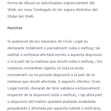
forma de difusió no autoritzades expressament del
Web, els seus Continguts i/o els signes distintius del
titular del Web.
Nul·litat
Si qualsevol de les clàusules de l’Avís Legal és
declarada, totalment o parcialment, nul·la o ineficaç, tal
nul·litat o ineficàcia afectarà només a aquesta disposició
o a la part de la mateixa que resulti nul·la o ineficaç, i les
mateixes romandran vigents en tota la resta,
considerant-se no posada disposició o la part de la
mateixa que resulti afectada. A aquests efectes, l’Avís
Legal només deixaran de tenir validesa exclusivament
respecte de la disposició nul·la o ineficaç, i cap altra part
o disposició del mateix quedarà anul·lada, invalidada,
perjudicada o afectada per aquesta nul·litat o ineficàcia,