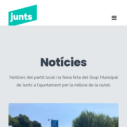
Junts Sant Feliu de
Guíxols
INICI
CANDIDATURA 2023
Notícies
NOTÍCIES
Notícies del partit local i la feina feta del Grup Municipal
BUTLLETINS
de Junts a l’ajuntament per la millora de la ciutat.
INCIDÈNCIES
CONTACTE