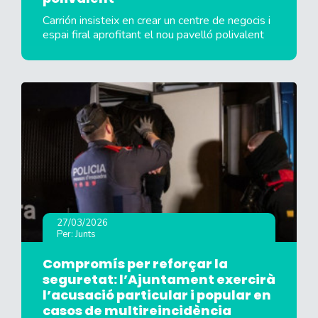
Carrión insisteix en crear un centre de negocis i
espai firal aprofitant el nou pavelló polivalent
27/03/2026
Junts
Compromís per reforçar la
seguretat: l’Ajuntament exercirà
l’acusació particular i popular en
casos de multireincidència