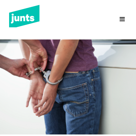
Junts Sant Feliu de
Guíxols
INICI
CANDIDATURA 2023
NOTÍCIES
BUTLLETINS
INCIDÈNCIES
CONTACTE