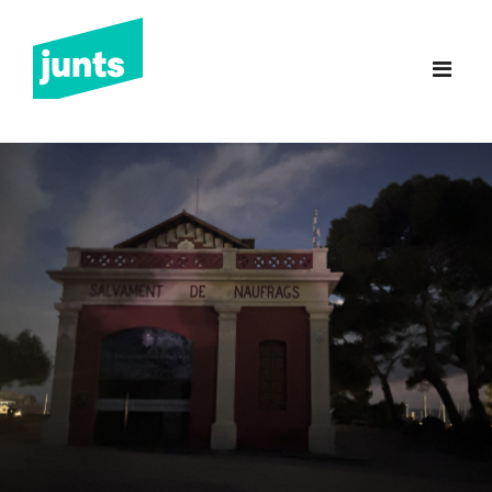
Junts Sant Feliu de
Guíxols
INICI
CANDIDATURA 2023
NOTÍCIES
BUTLLETINS
INCIDÈNCIES
CONTACTE