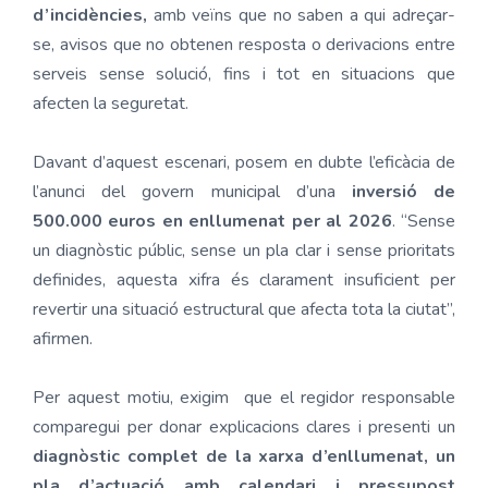
d’incidències,
amb veïns que no saben a qui adreçar-
se, avisos que no obtenen resposta o derivacions entre
serveis sense solució, fins i tot en situacions que
afecten la seguretat.
Davant d’aquest escenari, posem en dubte l’eficàcia de
l’anunci del govern municipal d’una
inversió de
500.000 euros en enllumenat per al 2026
. “Sense
un diagnòstic públic, sense un pla clar i sense prioritats
definides, aquesta xifra és clarament insuficient per
revertir una situació estructural que afecta tota la ciutat”,
afirmen.
Per aquest motiu, exigim que el regidor responsable
comparegui per donar explicacions clares i presenti un
diagnòstic complet de la xarxa d’enllumenat, un
pla d’actuació amb calendari i pressupost