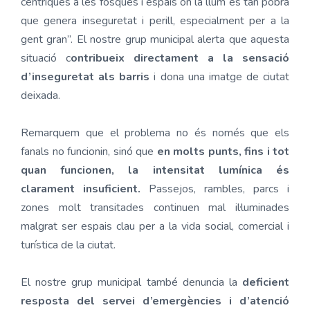
cèntriques a les fosques i espais on la llum és tan pobra
que genera inseguretat i perill, especialment per a la
gent gran”. El nostre grup municipal alerta que aquesta
situació c
ontribueix directament a la sensació
d’inseguretat als barris
i dona una imatge de ciutat
deixada.
Remarquem que el problema no és només que els
fanals no funcionin, sinó que
en molts punts, fins i tot
quan funcionen, la intensitat lumínica és
clarament insuficient.
Passejos, rambles, parcs i
zones molt transitades continuen mal il·luminades
malgrat ser espais clau per a la vida social, comercial i
turística de la ciutat.
El nostre grup municipal també denuncia la
deficient
resposta del servei d’emergències i d’atenció