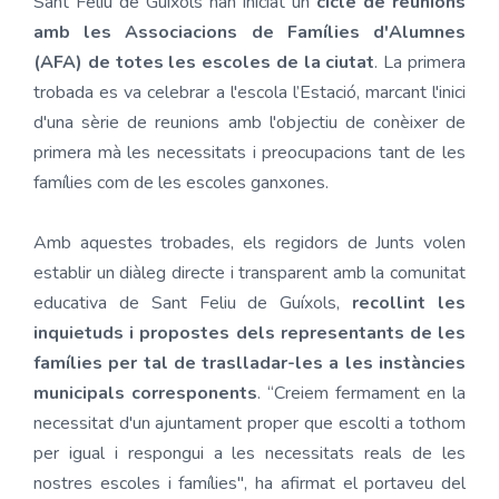
Sant Feliu de Guíxols han iniciat un
cicle de reunions
amb les Associacions de Famílies d'Alumnes
(AFA) de totes les escoles de la ciutat
. La primera
trobada es va celebrar a l'escola l’Estació, marcant l'inici
d'una sèrie de reunions amb l'objectiu de conèixer de
primera mà les necessitats i preocupacions tant de les
famílies com de les escoles ganxones.
Amb aquestes trobades, els regidors de Junts volen
establir un diàleg directe i transparent amb la comunitat
educativa de Sant Feliu de Guíxols,
recollint les
inquietuds i propostes dels representants de les
famílies per tal de traslladar-les a les instàncies
municipals corresponents
. “Creiem fermament en la
necessitat d'un ajuntament proper que escolti a tothom
per igual i respongui a les necessitats reals de les
nostres escoles i famílies", ha afirmat el portaveu del