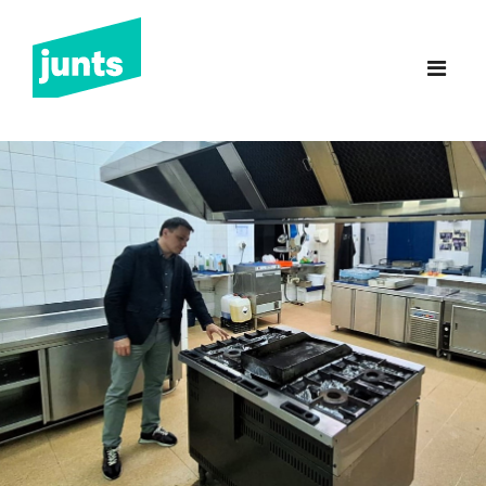
Junts Sant Feliu de
Guíxols
INICI
CANDIDATURA 2023
NOTÍCIES
BUTLLETINS
INCIDÈNCIES
CONTACTE