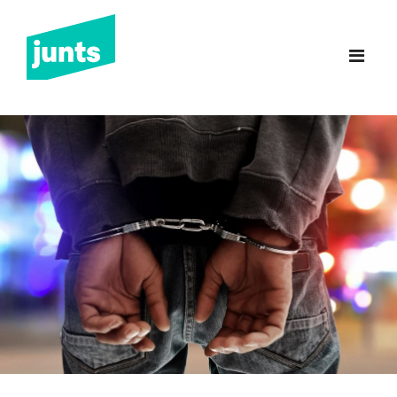
Junts Sant Feliu de
Guíxols
INICI
CANDIDATURA 2023
NOTÍCIES
BUTLLETINS
INCIDÈNCIES
CONTACTE