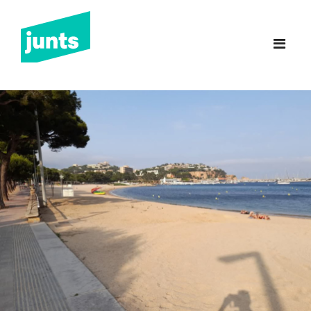
Junts Sant Feliu de
Guíxols
INICI
CANDIDATURA 2023
NOTÍCIES
BUTLLETINS
INCIDÈNCIES
CONTACTE