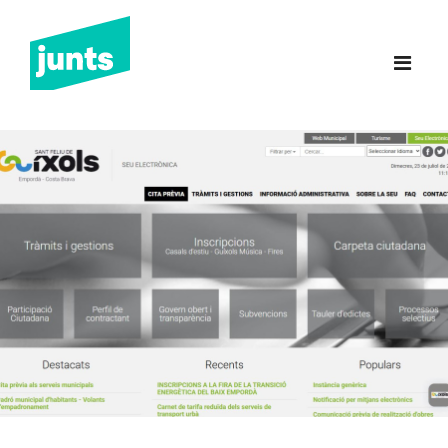
Junts Sant Feliu de
Guíxols
INICI
CANDIDATURA 2023
NOTÍCIES
BUTLLETINS
INCIDÈNCIES
CONTACTE