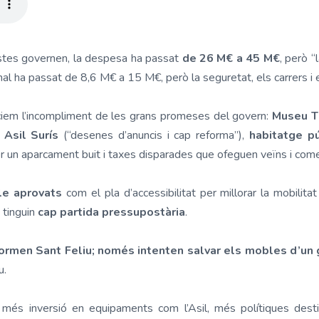
stes governen, la despesa ha passat
de 26 M€ a 45 M€
, però “
onal ha passat de 8,6 M€ a 15 M€, però la seguretat, els carrers i 
iem l’incompliment de les grans promeses del govern:
Museu T
,
Asil Surís
(“desenes d’anuncis i cap reforma”),
habitatge pú
r un aparcament buit i taxes disparades que ofeguen veïns i come
le aprovats
com el pla d’accessibilitat per millorar la mobilitat
o tinguin
cap partida pressupostària
.
rmen Sant Feliu; només intenten salvar els mobles d’un g
u.
és inversió en equipaments com l’Asil, més polítiques destin