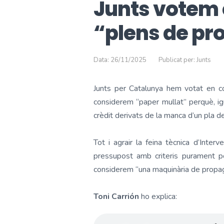
Junts votem 
“plens de pr
Data: 26/11/2025
Publicat per: Junts
Junts per Catalunya hem votat en c
considerem “paper mullat” perquè, ig
crèdit derivats de la manca d’un pla de
Tot i agrair la feina tècnica d’Inte
pressupost amb criteris purament po
considerem “una maquinària de propaga
Toni Carrión
ho explica: