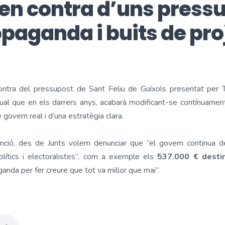
en contra d’uns press
opaganda i buits de pro
ontra del pressupost de Sant Feliu de Guíxols presentat per T
ual que en els darrers anys, acabarà modificant-se contínuame
 govern real i d’una estratègia clara.
rvenció, des de Junts volem denunciar que “el govern continua d
lítics i electoralistes”, com a exemple els
537.000 € destin
nda per fer creure que tot va millor que mai”.