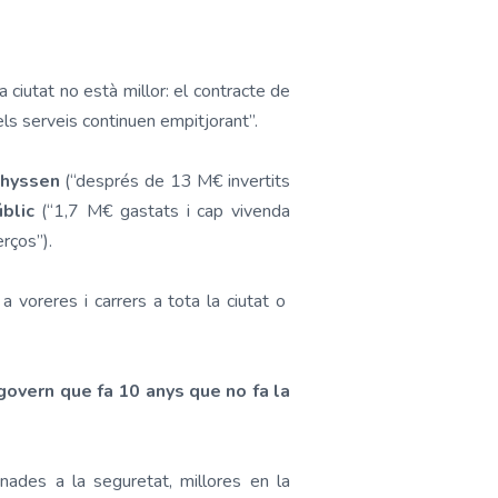
la ciutat no està millor: el contracte de
els serveis continuen empitjorant”.
hyssen
(“després de 13 M€ invertits
blic
(“1,7 M€ gastats i cap vivenda
rços”).
 a voreres i carrers a tota la ciutat o
overn que fa 10 anys que no fa la
ades a la seguretat, millores en la